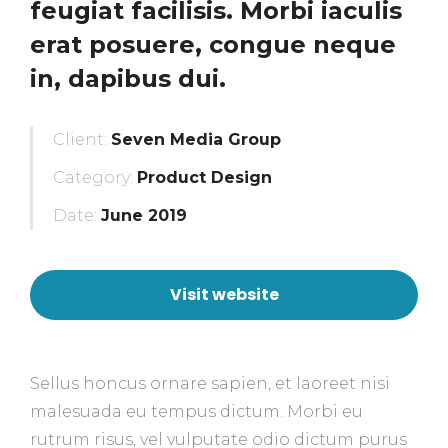
feugiat facilisis. Morbi iaculis
erat posuere, congue neque
in, dapibus dui.
Client:
Seven Media Group
Category:
Product Design
Date:
June 2019
Visit website
Sellus honcus ornare sapien, et laoreet nisi
malesuada eu tempus dictum. Morbi eu
rutrum risus, vel vulputate odio dictum purus