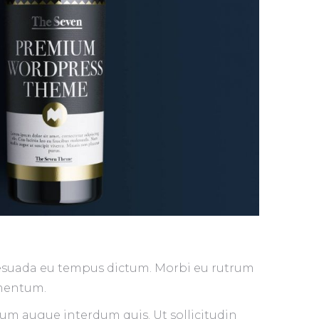
alesuada eu tempus dictum. Morbi eu rutrum
imentum.
um augue interdum quis. Ut sollicitudin