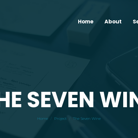
Home
About
S
HE SEVEN WI
You are here:
Home
Project
The Seven Wine