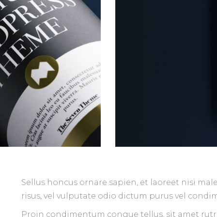
Sellus honcus ornare sapien, et laoreet nisi m
risus, vel vulputate odio dictum purus vel cond
Proin condimentum congue tellus, sit amet rutr