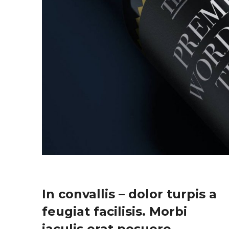
In convallis – dolor turpis a
feugiat facilisis. Morbi
iaculis erat posuere,