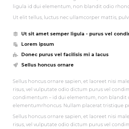
ligula id dui elementum, non blandit odio rhonc
Ut elit tellus, luctus nec ullamcorper mattis, pul
Ut sit amet semper ligula - purus vel con
Lorem ipsum
Donec purus vel facilisis mi a lacus
Sellus honcus ornare
Sellus honcus ornare sapien, et laoreet nisi m
risus, vel vulputate odio dictum purus vel condim
condimentum – id dui elementum, non blandit od
elementumrhoncus. Nullam placerat tristique p
Sellus honcus ornare sapien, et laoreet nisi m
risus, vel vulputate odio dictum purus vel cond