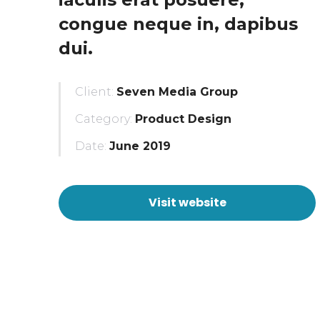
congue neque in, dapibus
dui.
Client:
Seven Media Group
Category:
Product Design
Date:
June 2019
Visit website