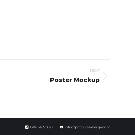
NEXT
Poster Mockup
647-542-5021
info@procuresynergy.com